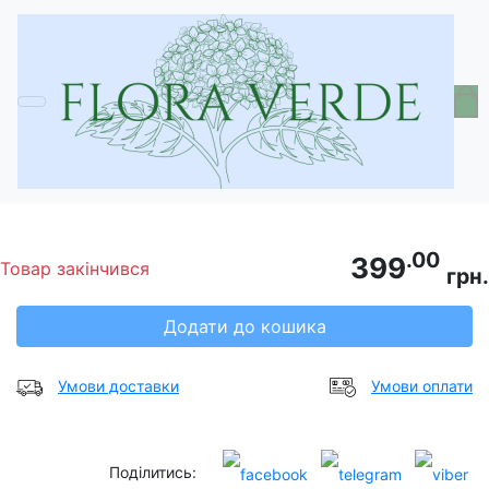
Головна
Добрива та засоби захисту
Пекацид (Pekacid), Мінеральне добриво,
NPK 0-60-20, 1 кг
.00
399
Товар закінчився
грн.
Додати до кошика
Умови доставки
Умови оплати
Поділитись: