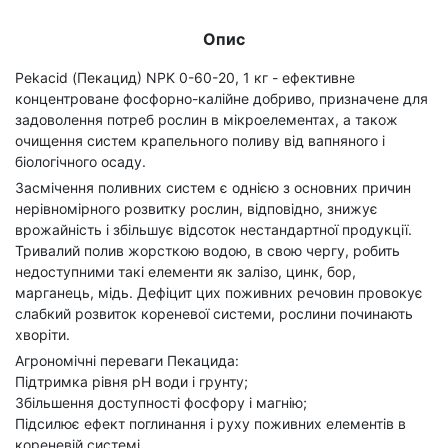
Опис
Pekacid (Пекацид) NPK 0-60-20, 1 кг - ефективне
концентроване фосфорно-калійне добриво, призначене для
задоволення потреб рослин в мікроелементах, а також
очищення систем крапельного поливу від вапняного і
біологічного осаду.
Засмічення поливних систем є однією з основних причин
нерівномірного розвитку рослин, відповідно, знижує
врожайність і збільшує відсоток нестандартної продукції.
Тривалий полив жорсткою водою, в свою чергу, робить
недоступними такі елементи як залізо, цинк, бор,
марганець, мідь. Дефіцит цих поживних речовин провокує
слабкий розвиток кореневої системи, рослини починають
хворіти.
Агрономічні переваги Пекацида:
Підтримка рівня рН води і грунту;
Збільшення доступності фосфору і магнію;
Підсилює ефект поглинання і руху поживних елементів в
кореневій системі.