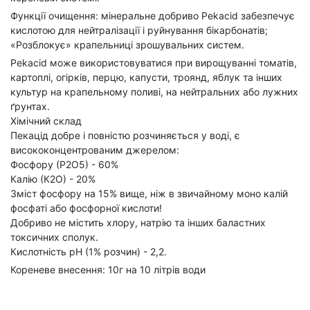
Функції очищення: мінеральне добриво Pekacid забезпечує
кислотою для нейтралізації і руйнування бікарбонатів;
«Розблокує» крапельниці зрошувальних систем.
Pekacid може використовуватися при вирощуванні томатів,
картоплі, огірків, перцю, капусти, троянд, яблук та інших
культур на крапельному поливі, на нейтральних або лужних
ґрунтах.
Хімічний склад
Пекацід добре і повністю розчиняється у воді, є
висококонцентрованим джерелом:
Фосфору (Р2О5) - 60%
Калію (К2О) - 20%
Зміст фосфору на 15% вище, ніж в звичайному моно калій
фосфаті або фосфорної кислоти!
Добриво не містить хлору, натрію та інших баластних
токсичних сполук.
Кислотність рН (1% розчин) - 2,2.
Кореневе внесення: 10г на 10 літрів води