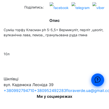
Поділитись:
Опис
Суміш торфу Класман ph 5-5,5+ Вермикуліт, перліт ,цеоліт,
вулканічна лава, пемза., гранульована руда глина
10л
Шилівці
вул. Каденюка Леоніда 39
+380992794710
+380952492283
floraverde.ua@gmail.
Ми у соцмережах