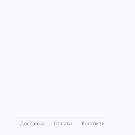
Про
Гайд по
Субстрат
Засоби для
нас
догляду
для
зміни
гортензій
забарвлення
гортензій
Доставка
Оплата
Контакти