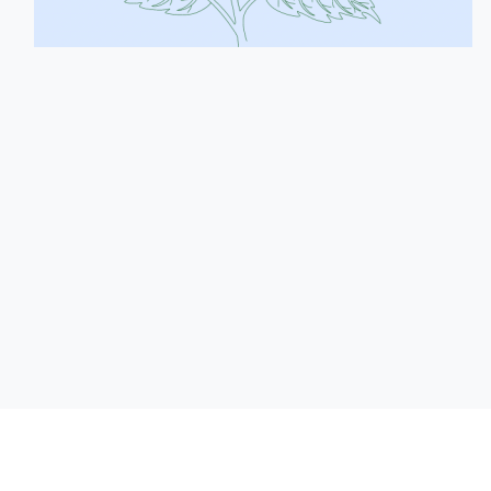
Гайд по догляду
Субс