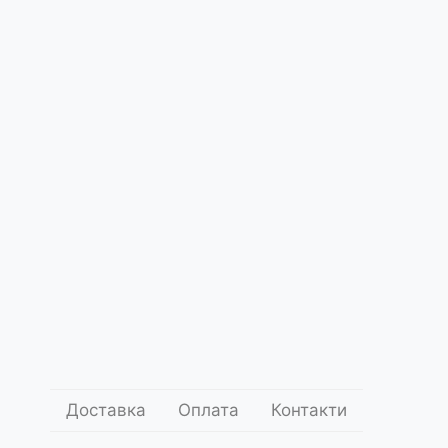
Про
Гайд по
Субстрат
Засоби для
нас
догляду
для
зміни
гортензій
забарвлення
гортензій
Доставка
Оплата
Контакти