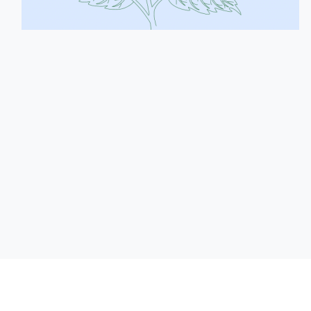
Гайд по догляду
Субс