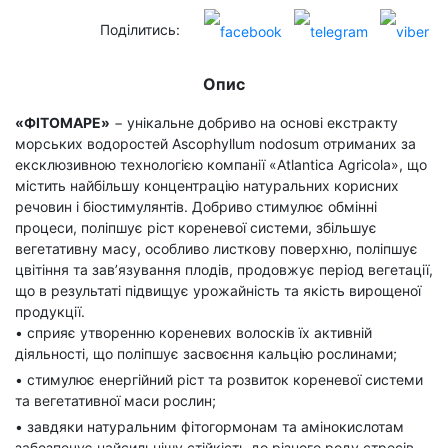
Поділитись:
Опис
«ФІТОМАРЕ»
− унікальне добриво на основі екстракту
морських водоростей Ascophyllum nodosum отриманих за
ексклюзивною технологією компанії «Atlantica Agricola», що
містить найбільшу концентрацію натуральних корисних
речовин і біостимулянтів. Добриво стимулює обмінні
процеси, поліпшує ріст кореневої системи, збільшує
вегетативну масу, особливо листкову поверхню, поліпшує
цвітіння та зав’язування плодів, продовжує період вегетації,
що в результаті підвищує урожайність та якість вирощеної
продукції.
• сприяє утворенню кореневих волосків їх активній
діяльності, що поліпшує засвоєння кальцію рослинами;
• стимулює енергійний ріст та розвиток кореневої системи
та вегетативної маси рослин;
• завдяки натуральним фітогормонам та амінокислотам
забезпечує найсильнішу стійкість до різного роду стресів,