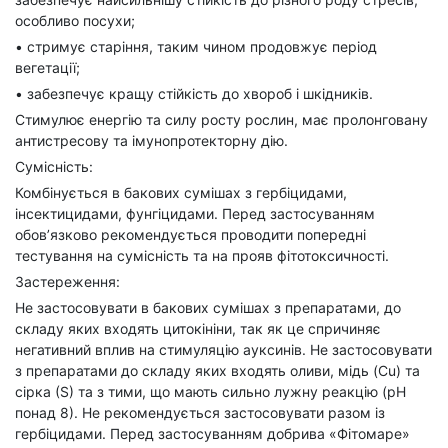
особливо посухи;
• стримує старіння, таким чином продовжує період
вегетації;
• забезпечує кращу стійкість до хвороб і шкідників.
Стимулює енергію та силу росту рослин, має пролонговану
антистресову та імунопротекторну дію.
Сумісність:
Комбінується в бакових сумішах з гербіцидами,
інсектицидами, фунгіцидами. Перед застосуванням
обов’язково рекомендується проводити попередні
тестування на сумісність та на прояв фітотоксичності.
Застереження:
Не застосовувати в бакових сумішах з препаратами, до
складу яких входять цитокініни, так як це спричиняє
негативний вплив на стимуляцію ауксинів. Не застосовувати
з препаратами до складу яких входять оливи, мідь (Cu) та
сіркa (S) та з тими, що мають сильно лужну реакцію (рН
понад 8). Не рекомендується застосовувати разом із
гербіцидами. Перед застосуванням добрива «Фітомаре»